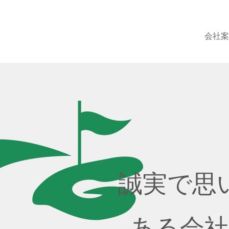
会社
誠実で思
ある会