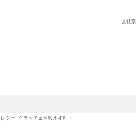
会社
キレダー
グラッチェ顆粒水和剤
»